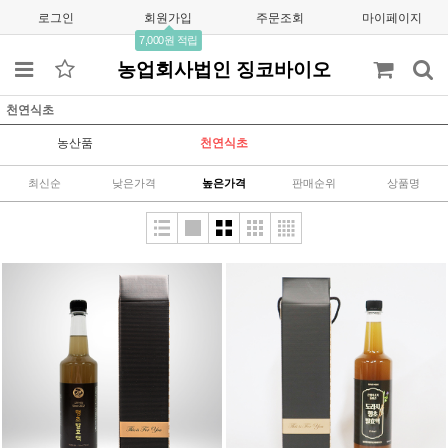
로그인
회원가입
주문조회
마이페이지
7,000원 적립
농업회사법인 징코바이오
천연식초
농산품
천연식초
최신순
낮은가격
높은가격
판매순위
상품명