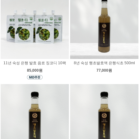
11년 숙성 은행 발효 음료 징코디 10팩
8년 숙성 행초발효액 은행식초 500ml
85,000원
77,000원