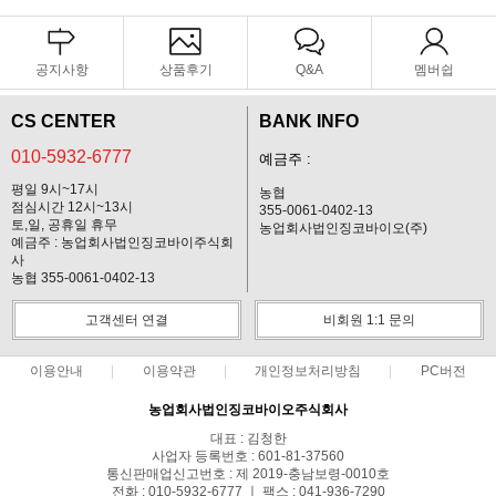
공지사항
상품후기
Q&A
멤버쉽
CS CENTER
BANK INFO
010-5932-6777
예금주 :
평일 9시~17시
농협
점심시간 12시~13시
355-0061-0402-13
토,일, 공휴일 휴무
농업회사법인징코바이오(주)
예금주 : 농업회사법인징코바이주식회
사
농협 355-0061-0402-13
고객센터 연결
비회원 1:1 문의
이용안내
이용약관
개인정보처리방침
PC버전
농업회사법인징코바이오주식회사
대표 : 김청한
사업자 등록번호 : 601-81-37560
통신판매업신고번호 : 제 2019-충남보령-0010호
전화 : 010-5932-6777 ㅣ 팩스 : 041-936-7290