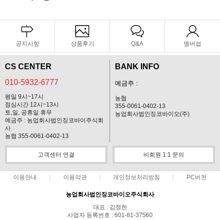
공지사항
상품후기
Q&A
멤버쉽
CS CENTER
BANK INFO
010-5932-6777
예금주 :
평일 9시~17시
농협
점심시간 12시~13시
355-0061-0402-13
토,일, 공휴일 휴무
농업회사법인징코바이오(주)
예금주 : 농업회사법인징코바이주식회
사
농협 355-0061-0402-13
고객센터 연결
비회원 1:1 문의
이용안내
이용약관
개인정보처리방침
PC버전
농업회사법인징코바이오주식회사
대표 : 김청한
사업자 등록번호 : 601-81-37560