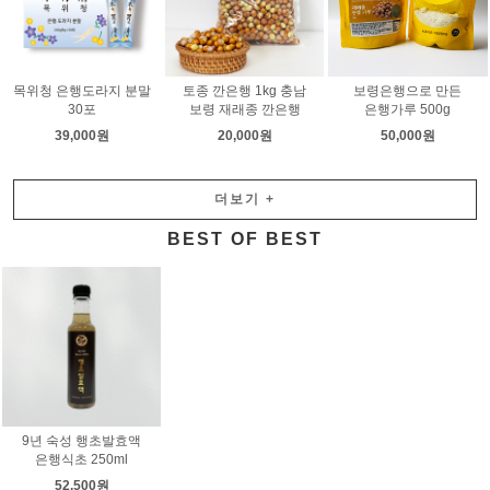
목위청 은행도라지 분말
토종 깐은행 1kg 충남
보령은행으로 만든
30포
보령 재래종 깐은행
은행가루 500g
39,000원
20,000원
50,000원
더보기
+
BEST OF BEST
9년 숙성 행초발효액
은행식초 250ml
52,500원