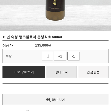
10년 숙성 행초발효액 은행식초 500ml
상품가
135,000
원
수량
+1
-1
바로 구매하기
장바구니
관심상품
확대보기