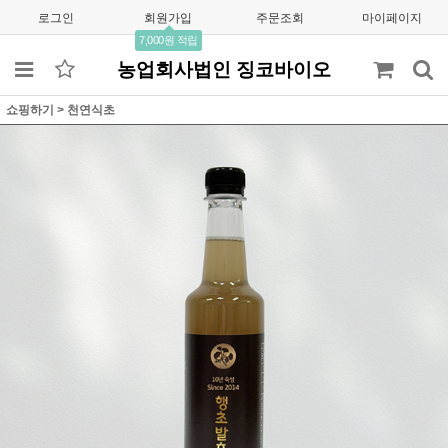
로그인
회원가입
주문조회
마이페이지
7,000원 적립
농업회사법인 징코바이오
쇼핑하기
>
천연식초