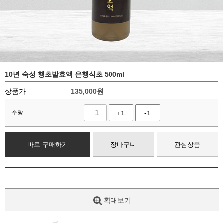
10년 숙성 행초발효액 은행식초 500ml
상품가
135,000
원
수량
+1
-1
바로 구매하기
장바구니
관심상품
확대보기