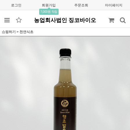
로그인
회원가입
주문조회
마이페이지
7,000원 적립
농업회사법인 징코바이오
쇼핑하기
>
천연식초