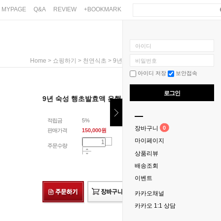
MYPAGE
Q&A
REVIEW
+BOOKMARK
아이디
>
>
> 9년 숙성 행초발효액 은행식초 750ml
Home
쇼핑하기
천연식초
비밀번호
아이디 저장
보안접속
0
로그인
9년 숙성 행초발효액 은행식초 750ml
적립금
5%
0
장바구니
판매가격
150,000
원
마이페이지
주문수량
상품리뷰
배송조회
이벤트
카카오채널
카카오 1:1 상담