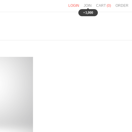
LOGIN
JOIN
CART
(
0
)
ORDER
+3,000