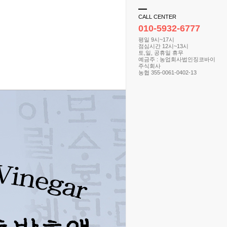
CALL CENTER
010-5932-6777
평일 9시~17시
점심시간 12시~13시
토,일, 공휴일 휴무
예금주 : 농업회사법인징코바이
주식회사
농협 355-0061-0402-13