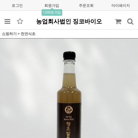
로그인
회원가입
주문조회
마이페이지
7,000원 적립
농업회사법인 징코바이오
쇼핑하기
>
천연식초