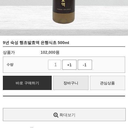
9년 숙성 행초발효액 은행식초 500ml
상품가
102,000
원
수량
+1
-1
바로 구매하기
장바구니
관심상품
확대보기