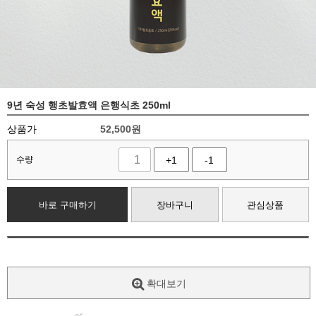
9년 숙성 행초발효액 은행식초 250ml
상품가
52,500
원
수량
+1
-1
바로 구매하기
장바구니
관심상품
확대보기