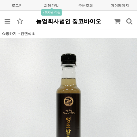
로그인
회원가입
주문조회
마이페이지
7,000원 적립
농업회사법인 징코바이오
쇼핑하기
>
천연식초