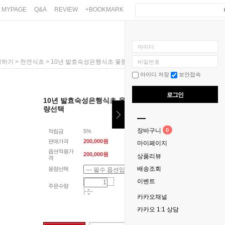
MYPAGE
Q&A
REVIEW
+BOOKMARK
아이디
>
> 10년 발효숙성은행식초 옻함유식초 750ml/750ml*2 용량선택
핑하기
천연식초
비밀번호
아이디 저장
보안접속
2
로그인
10년 발효숙성은행식초 옻함유식초 750ml/750ml*2 용
량선택
0
장바구니
적립금
5%
판매가격
200,000원
마이페이지
옵션적용가
200,000
원
상품리뷰
격
배송조회
용량선택
이벤트
주문수량
카카오채널
카카오 1:1 상담