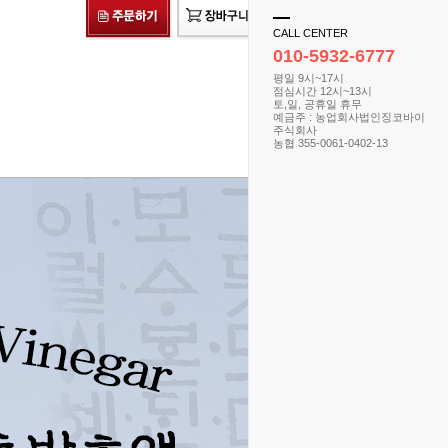
CALL CENTER
010-5932-6777
평일 9시~17시
점심시간 12시~13시
토,일, 공휴일 휴무
예금주 : 농업회사법인징코바이
주식회사
농협 355-0061-0402-13