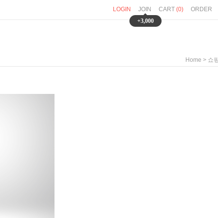
LOGIN
JOIN
CART
(
0
)
ORDER
+3,000
>
Home
쇼